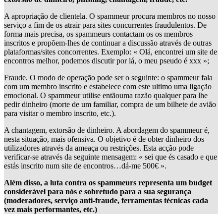
A apropriação de clientela. O spammeur procura membros no nosso
serviço a fim de os atrair para sites concurrentes fraudulentos. De
forma mais precisa, os spammeurs contactam os os membros
inscritos e propõem-lhes de continuar a discussão através de outras
plataformas/sites concorrentes. Exemplo: « Olá, encontrei um site de
encontros melhor, podemos discutir por lá, o meu pseudo é xxx »;
Fraude. O modo de operação pode ser o seguinte: o spammeur fala
com um membro inscrito e estabelece com este ultimo uma ligação
emocional. O spammeur utilise entãouma razão qualquer para lhe
pedir dinheiro (morte de um familiar, compra de um bilhete de avião
para visitar o membro inscrito, etc.).
A chantagem, extorsão de dinheiro. A abordagem do spammeur é,
nesta situação, mais ofensiva. O objetivo é de obter dinheiro dos
utilizadores através da ameaça ou restrições. Esta acção pode
verificar-se através da seguinte mensagem: « sei que és casado e que
estás inscrito num site de encontros…dá-me 500€ ».
Além disso, a luta contra os spammeurs representa um budget
considerável para nós e sobretudo para a sua segurança
(moderadores, serviço anti-fraude, ferramentas técnicas cada
vez mais performantes, etc.)